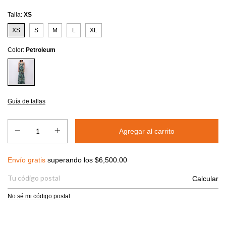
Talla:
XS
XS
S
M
L
XL
Color:
Petroleum
Guía de tallas
Envío gratis
$6,500.00
Envío gratis
superando los
$6,500.00
Entregas para el CP:
Calcular
No sé mi código postal