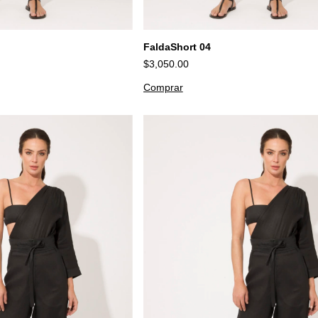
FaldaShort 04
$3,050.00
Comprar