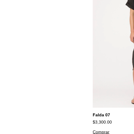
Falda 07
$3,300.00
Comprar