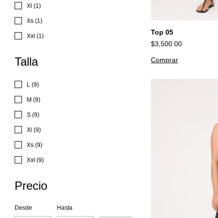
Xl (1)
Xs (1)
Top 05
Xxl (1)
$3,500.00
Talla
Comprar
L (9)
M (9)
S (9)
Xl (9)
Xs (9)
Xxl (9)
Precio
Desde
Hasta