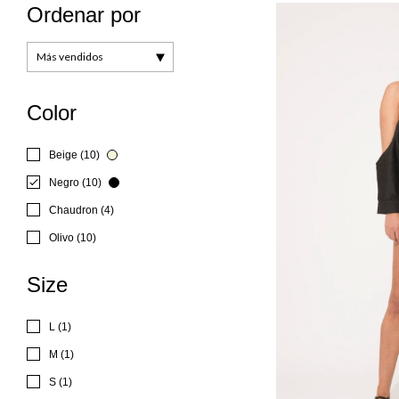
Ordenar por
Color
Beige (10)
Negro (10)
Chaudron (4)
Olivo (10)
Size
L (1)
M (1)
S (1)