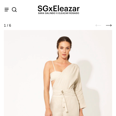
1
/
6