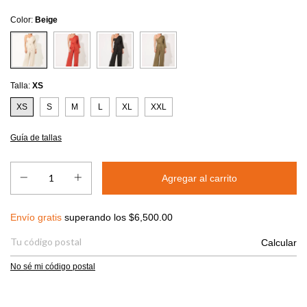
Color:
Beige
Talla:
XS
XS
S
M
L
XL
XXL
Guía de tallas
Envío gratis
$6,500.00
Envío gratis
superando los
$6,500.00
Entregas para el CP:
Calcular
No sé mi código postal