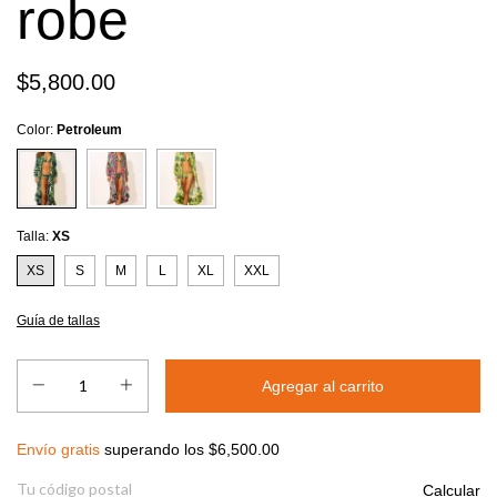
robe
$5,800.00
Color:
Petroleum
Talla:
XS
XS
S
M
L
XL
XXL
Guía de tallas
Envío gratis
$6,500.00
Envío gratis
superando los
$6,500.00
Entregas para el CP:
Calcular