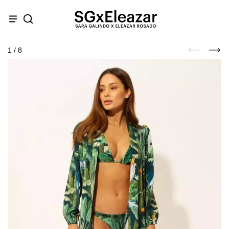
1
/
8