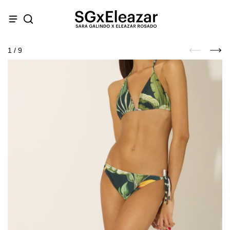
1
/
9