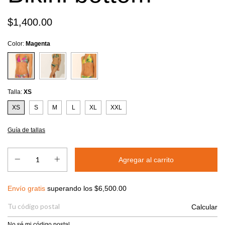
$1,400.00
Color:
Magenta
Talla:
XS
XS
S
M
L
XL
XXL
Guía de tallas
Envío gratis
$6,500.00
Envío gratis
superando los
$6,500.00
Entregas para el CP:
Calcular
No sé mi código postal