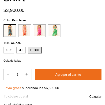
$3,900.00
Color:
Petroleum
Talla:
XL-XXL
XS-S
M-L
XL-XXL
Guía de tallas
Envío gratis
$6,500.00
Envío gratis
superando los
$6,500.00
Entregas para el CP:
Calcular
No sé mi código postal