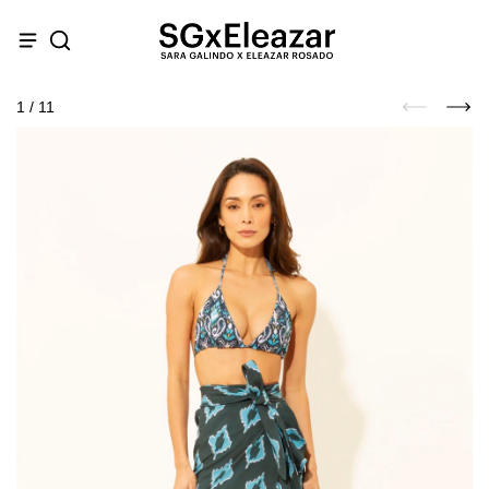
1
/
11